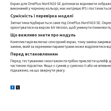
Екран для OnePlus Nord N20 SE допомагає відновити зображе
виконаний у чорному кольорі, має матрицю IPS і постачається 
Сумісність і перевірка моделі
Запчастина підбирається саме під OnePlus Nord N20 SE. Окре
орієнтуватися на версію 6A Version, щоб уникнути помилки п
Що важливо знати про модуль
Комплектація включає сенсорний екран, тому заміна закриває
заміни, який за окремими параметрами може відрізнятися від
Перед встановленням
Перед тестуванням і монтажем потрібно приклеїти шлейф до
частиною підсвітки. Якщо є сумнів у сумісності або не впевн
підкажемо, на що звернути увагу.