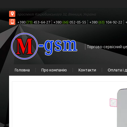
проспект Коцюбинського 32, Вінниця, Україна
+380
(73)
453-64-27
+380
(66)
052-05-55
+380
(63)
104-92-22
Торгово-сервісний ц
Головна
Про компанію
Контакти
Оплата і 