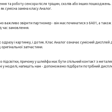
ння та роботу сенсора після тріщин, сколів або інших пошкоджень
як сумісна заміна класу Аналог.
мо важливо звірити партномер - він має починатися з 6A01, а також
ід час замовлення.
 одразу і картинку, і дотик. Клас Аналог означає сумісний дисплей 
 оригінальної запчастини.
 підсвітки, причому у шлейфа має бути спільний контакт з метал
ені у моделі, напишіть нам - допоможемо підібрати потрібний диспле