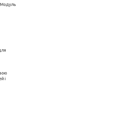
. Модуль
для
евою
й і