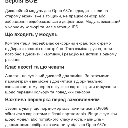
версія BOE
Дисплейний модуль для Oppo A57e підходить, коли на
старому екрані вже є тріщини, не працює сенсор або
зображення відображається з дефектами. Модуль виконаний
у чорному кольорі та має матрицю IPS.
Що входить у модуль
Комплектація передбачає сенсорний екран, тож окремо
підбирати тачскрін не потрібно. Така заміна зручна, коли
потрібно відновити і картинку, і реакцію на дотики в одному
рішенні.
Клас якості та що чекати
Аналог - це сумісний дисплей для заміни. За окремими
параметрами він може відрізнятися від оригінальної
запчастини, тому перед покупкою варто звірити очікування
щодо передачі кольору та поведінки сенсора.
Важлива перевірка перед замовленням
Зверніть увагу, що партномер має починатися з BV066 і
збігатися з варіантами в блоці партномерів. Якщо є сумніви
щодо моделі або потрібного класу якості, напишіть -
допоможемо підібрати запчастину під ваш Oppo A57e.