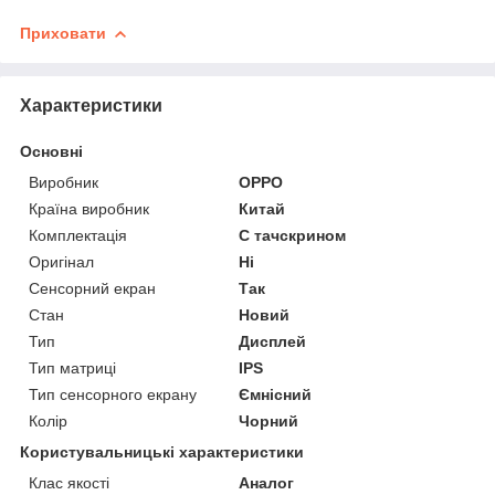
Приховати
Характеристики
Основні
Виробник
OPPO
Країна виробник
Китай
Комплектація
С тачскрином
Оригінал
Ні
Сенсорний екран
Так
Стан
Новий
Тип
Дисплей
Тип матриці
IPS
Тип сенсорного екрану
Ємнісний
Колір
Чорний
Користувальницькі характеристики
Клас якості
Аналог