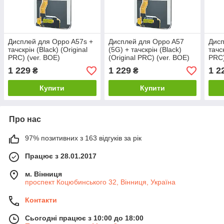
Дисплей для Oppo A57s +
Дисплей для Oppo A57
Дисп
тачскрін (Black) (Original
(5G) + тачскрін (Black)
тачск
PRC) (ver. BOE)
(Original PRC) (ver. BOE)
PRC)
1 229
1 229
1 2
₴
₴
Купити
Купити
Про нас
97% позитивних з 163 відгуків за рік
Працює з 28.01.2017
м. Вінниця
проспект Коцюбинського 32, Вінниця, Україна
Контакти
Сьогодні працює з 10:00 до 18:00