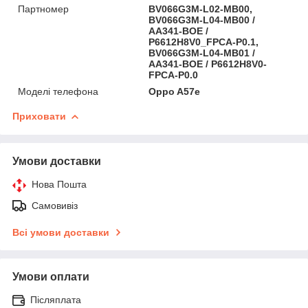
Партномер
BV066G3M-L02-MB00,
BV066G3M-L04-MB00 /
AA341-BOE /
P6612H8V0_FPCA-P0.1,
BV066G3M-L04-MB01 /
AA341-BOE / P6612H8V0-
FPCA-P0.0
Моделі телефона
Oppo A57e
Приховати
Умови доставки
Нова Пошта
Самовивіз
Всі умови доставки
Умови оплати
Післяплата