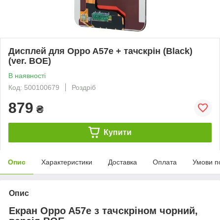
Дисплей для Oppo A57e + тачскрін (Black)
(ver. BOE)
В наявності
Код: 500100679
Роздріб
879
₴
Купити
Опис
Характеристики
Доставка
Оплата
Умови п
Опис
Екран Oppo A57e з тачскріном чорний,