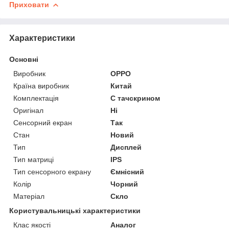
Приховати
Характеристики
Основні
Виробник
OPPO
Країна виробник
Китай
Комплектація
С тачскрином
Оригінал
Ні
Сенсорний екран
Так
Стан
Новий
Тип
Дисплей
Тип матриці
IPS
Тип сенсорного екрану
Ємнісний
Колір
Чорний
Матеріал
Скло
Користувальницькі характеристики
Клас якості
Аналог