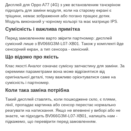
Дисплей для Oppo A77 (4G) з уже встановленим тачскріном
підходить для заміни модуля, коли на старому екрані є
тріщини, немає зображення або погано працює дотик.
Модуль виконаний у чорному кольорі та має матрицю IPS.
Сумісність і важлива примітка
Перед замовленням варто звірити партномер: дисплей
сумісний лише з BV066G3M-L07-XB01. Також у комплекті йде
сенсорний екран, а тип сенсора - ємнісний.
Що відомо про якість
Клас якості Аналог означає сумісну запчастину для заміни. За
окремими параметрами вона може відрізнятися від
оригінальної деталі, тому важливо орієнтуватися саме на
сумісність і партномер.
Коли така заміна потрібна
Такий дисплей ставлять, коли пошкоджене скло, є плями,
лінії, пропадає картинка або сенсор перестає нормально
реагувати на натискання. Якщо не впевнені у виборі або не
знаєте, чи підходить BV066G3M-L07-XB01, напишіть нам -
підкажемо, що перевірити перед замовленням.