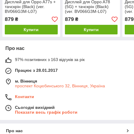
Дисплей для Oppo A77s +
Дисплей для Oppo A78
Дисп
тачскрін (Black) (ver.
(5G) + тачскрін (Black)
(5G)
BV066G3M-L07)
(ver. BV066G3M-L07)
(ver
879
879
879
₴
₴
Купити
Купити
Про нас
97% позитивних з 163 відгуків за рік
Працює з 28.01.2017
м. Вінниця
проспект Коцюбинського 32, Вінниця, Україна
Контакти
Сьогодні вихідний
Показати весь графік роботи
Про нас