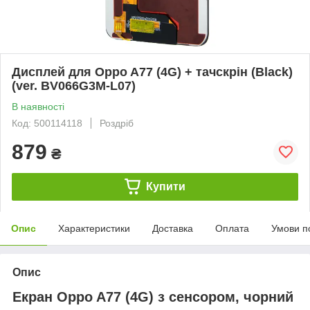
Дисплей для Oppo A77 (4G) + тачскрін (Black)
(ver. BV066G3M-L07)
В наявності
Код: 500114118
Роздріб
879
₴
Купити
Опис
Характеристики
Доставка
Оплата
Умови п
Опис
Екран Oppo A77 (4G) з сенсором, чорний