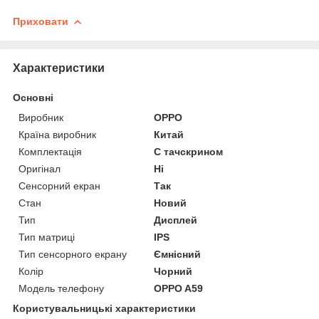
Приховати
Характеристики
Основні
Виробник
OPPO
Країна виробник
Китай
Комплектація
С тачскрином
Оригінал
Ні
Сенсорний екран
Так
Стан
Новий
Тип
Дисплей
Тип матриці
IPS
Тип сенсорного екрану
Ємнісний
Колір
Чорний
Модель телефону
OPPO A59
Користувальницькі характеристики