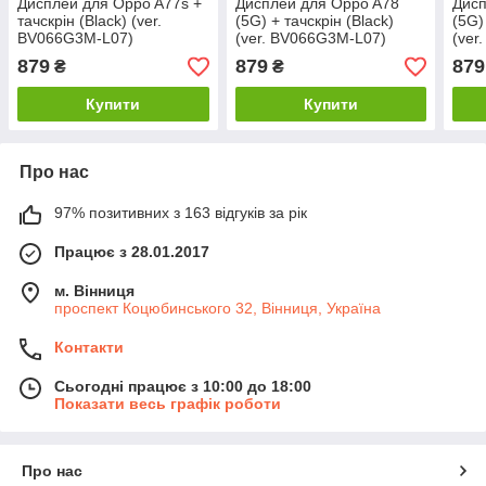
Дисплей для Oppo A77s +
Дисплей для Oppo A78
Дисп
тачскрін (Black) (ver.
(5G) + тачскрін (Black)
(5G)
BV066G3M-L07)
(ver. BV066G3M-L07)
(ver
879
879
879
₴
₴
Купити
Купити
Про нас
97% позитивних з 163 відгуків за рік
Працює з 28.01.2017
м. Вінниця
проспект Коцюбинського 32, Вінниця, Україна
Контакти
Сьогодні працює з 10:00 до 18:00
Показати весь графік роботи
Про нас