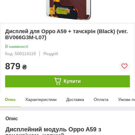
Дисплей для Oppo A59 + тачскрін (Black) (ver.
BV066G3M-L07)
В наявності
Код: 500114118
Роздріб
879
₴
Купити
Опис
Характеристики
Доставка
Оплата
Умови п
Опис
Дисплейний модуль Oppo A59 з