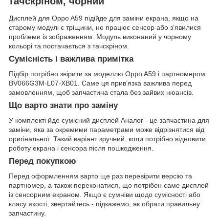
тачскріном, чорний
Дисплей для Oppo A59 підійде для заміни екрана, якщо на
старому модулі є тріщини, не працює сенсор або з’явилися
проблеми із зображенням. Модуль виконаний у чорному
кольорі та постачається з тачскріном.
Сумісність і важлива примітка
Підбір потрібно звірити за моделлю Oppo A59 і партномером
BV066G3M-L07-XB01. Саме ця прив’язка важлива перед
замовленням, щоб запчастина стала без зайвих нюансів.
Що варто знати про заміну
У комплекті йде сумісний дисплей Аналог - це запчастина для
заміни, яка за окремими параметрами може відрізнятися від
оригінальної. Такий варіант зручний, коли потрібно відновити
роботу екрана і сенсора після пошкодження.
Перед покупкою
Перед оформленням варто ще раз перевірити версію та
партномер, а також переконатися, що потрібен саме дисплей
із сенсорним екраном. Якщо є сумніви щодо сумісності або
класу якості, звертайтесь - підкажемо, як обрати правильну
запчастину.