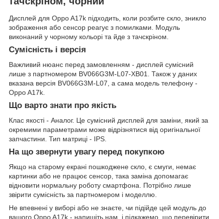
тачскріном, чорний
Дисплей для Oppo A17k підходить, коли розбите скло, зникло
зображення або сенсор реагує з помилками. Модуль
виконаний у чорному кольорі та йде з тачскріном.
Сумісність і версія
Важливий нюанс перед замовленням - дисплей сумісний
лише з партномером BV066G3M-L07-XB01. Також у даних
вказана версія BV066G3M-L07, а сама модель телефону -
Oppo A17k.
Що варто знати про якість
Клас якості - Аналог. Це сумісний дисплей для заміни, який за
окремими параметрами може відрізнятися від оригінальної
запчастини. Тип матриці - IPS.
На що звернути увагу перед покупкою
Якщо на старому екрані пошкоджене скло, є смуги, немає
картинки або не працює сенсор, така заміна допомагає
відновити нормальну роботу смартфона. Потрібно лише
звірити сумісність за партномером і моделлю.
Не впевнені у виборі або не знаєте, чи підійде цей модуль до
вашого Oppo A17k - напишіть нам, і підкажемо, що перевірити