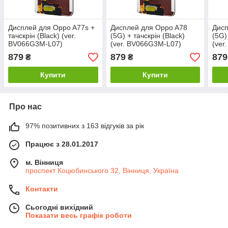
Дисплей для Oppo A77s +
Дисплей для Oppo A78
Дисп
тачскрін (Black) (ver.
(5G) + тачскрін (Black)
(5G)
BV066G3M-L07)
(ver. BV066G3M-L07)
(ver
879
879
879
₴
₴
Купити
Купити
Про нас
97% позитивних з 163 відгуків за рік
Працює з 28.01.2017
м. Вінниця
проспект Коцюбинського 32, Вінниця, Україна
Контакти
Сьогодні вихідний
Показати весь графік роботи