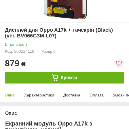
Дисплей для Oppo A17k + тачскрін (Black)
(ver. BV066G3M-L07)
В наявності
Код: 500114118
Роздріб
879
₴
Купити
Опис
Характеристики
Доставка
Оплата
Умови п
Опис
Екранний модуль Oppo A17k з