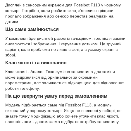
Дисплей з сенсорним екраном для Fossibot F113 у чорному
кольорі. Потрібен, коли розбите скло, з’явилися тріщини,
пропало зображення або сенсор перестав реагувати на
дотики.
Що саме замінюється
У комплекті йде дисплей разом із тачскріном, тож після заміни
оновлюється і зображення, і керування дотиком. Це зручний
варіант, коли проблема не лише в склі, а в усьому екрані в
зборі.
Клас якості та виконання
Клас якості - Аналог. Така сумісна запчастина для заміни
може відрізнятися від оригінальної за окремими
параметрами, але залишається підходящою для відновлення
роботи телефону.
На що звернути увагу перед замовленням
Модель підбирається саме під Fossibot F113, а модуль
виконаний у чорному кольорі. Якщо не впевнені у виборі, не
знаєте точну модифікацію або хочете уточнити клас якості,
напишіть нам - допоможемо підібрати потрібну запчастину.