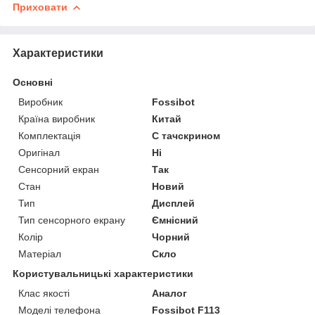
Приховати
Характеристики
Основні
Виробник
Fossibot
Країна виробник
Китай
Комплектація
С тачскрином
Оригінал
Ні
Сенсорний екран
Так
Стан
Новий
Тип
Дисплей
Тип сенсорного екрану
Ємнісний
Колір
Чорний
Матеріал
Скло
Користувальницькі характеристики
Клас якості
Аналог
Моделі телефона
Fossibot F113