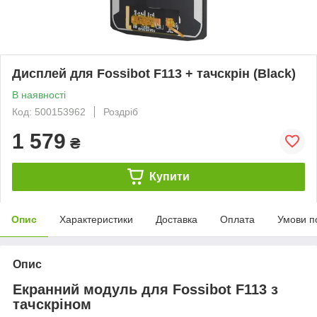
Дисплей для Fossibot F113 + тачскрін (Black)
В наявності
Код: 500153962
Роздріб
1 579
₴
Купити
Опис
Характеристики
Доставка
Оплата
Умови п
Опис
Екранний модуль для Fossibot F113 з
тачскріном