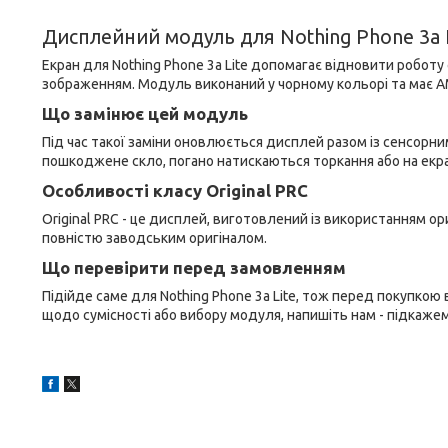
Дисплейний модуль для Nothing Phone 3a L
Екран для Nothing Phone 3a Lite допомагає відновити роботу 
зображенням. Модуль виконаний у чорному кольорі та має
Що замінює цей модуль
Під час такої заміни оновлюється дисплей разом із сенсорни
пошкоджене скло, погано натискаються торкання або на екран
Особливості класу Original PRC
Original PRC - це дисплей, виготовлений із використанням ор
повністю заводським оригіналом.
Що перевірити перед замовленням
Підійде саме для Nothing Phone 3a Lite, тож перед покупкою
щодо сумісності або вибору модуля, напишіть нам - підкажем