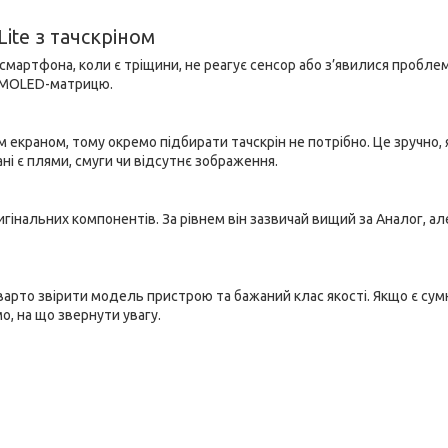
ite з тачскріном
смартфона, коли є тріщини, не реагує сенсор або з’явилися проблем
 AMOLED-матрицю.
м екраном, тому окремо підбирати тачскрін не потрібно. Це зручно,
і є плями, смуги чи відсутнє зображення.
игінальних компонентів. За рівнем він зазвичай вищий за Аналог, ал
 варто звірити модель пристрою та бажаний клас якості. Якщо є сум
о, на що звернути увагу.