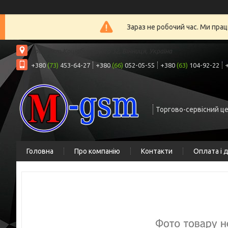
Зараз не робочий час. Ми прац
проспект Коцюбинського 32, Вінниця, Україна
+380
(73)
453-64-27
+380
(66)
052-05-55
+380
(63)
104-92-22
Торгово-сервісний ц
Головна
Про компанію
Контакти
Оплата і 