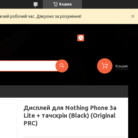
Кошик
жчий робочий час. Дякуємо за розуміння!
Кошик
Дисплей для Nothing Phone 3a
Lite + тачскрін (Black) (Original
PRC)