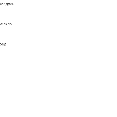
. Модуль
ре скло
еред