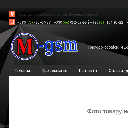
проспект Коцюбинського 32, Вінниця, Україна
+380
(73)
453-64-27
+380
(66)
052-05-55
+380
(63)
104-92-22
Торгово-сервісний ц
Головна
Про компанію
Контакти
Оплата і 