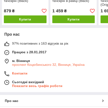
тачскрін (Black)
тачскрін в рамці (Black)
тачс
(Ori
879
1 459
1 6
₴
₴
Купити
Купити
Про нас
97% позитивних з 163 відгуків за рік
Працює з 28.01.2017
м. Вінниця
проспект Коцюбинського 32, Вінниця, Україна
Контакти
Сьогодні вихідний
Показати весь графік роботи
Про нас