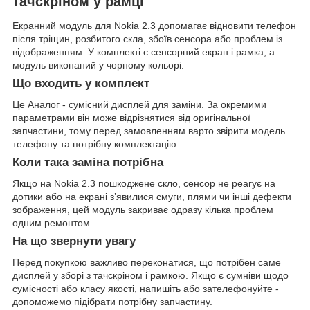
тачскріном у рамці
Екранний модуль для Nokia 2.3 допомагає відновити телефон
після тріщин, розбитого скла, збоїв сенсора або проблем із
відображенням. У комплекті є сенсорний екран і рамка, а
модуль виконаний у чорному кольорі.
Що входить у комплект
Це Аналог - сумісний дисплей для заміни. За окремими
параметрами він може відрізнятися від оригінальної
запчастини, тому перед замовленням варто звірити модель
телефону та потрібну комплектацію.
Коли така заміна потрібна
Якщо на Nokia 2.3 пошкоджене скло, сенсор не реагує на
дотики або на екрані з’явилися смуги, плями чи інші дефекти
зображення, цей модуль закриває одразу кілька проблем
одним ремонтом.
На що звернути увагу
Перед покупкою важливо переконатися, що потрібен саме
дисплей у зборі з тачскріном і рамкою. Якщо є сумніви щодо
сумісності або класу якості, напишіть або зателефонуйте -
допоможемо підібрати потрібну запчастину.