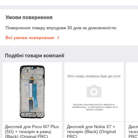
Умови повернення
Повернення товару впродовж 30 днів за домовленістю
Всі умови повернення
Подібні товари компанії
Дисплей для Poco M7 Plus
Дисплей для Nokia X7 +
Дисп
(5G) + тачскрін в рамці
тачскрін (Black) (Original
тачск
(Black) (Original PRC)
PRC)
PRC