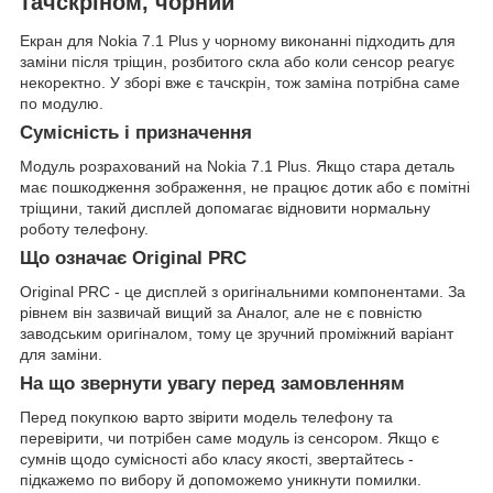
тачскріном, чорний
Екран для Nokia 7.1 Plus у чорному виконанні підходить для
заміни після тріщин, розбитого скла або коли сенсор реагує
некоректно. У зборі вже є тачскрін, тож заміна потрібна саме
по модулю.
Сумісність і призначення
Модуль розрахований на Nokia 7.1 Plus. Якщо стара деталь
має пошкодження зображення, не працює дотик або є помітні
тріщини, такий дисплей допомагає відновити нормальну
роботу телефону.
Що означає Original PRC
Original PRC - це дисплей з оригінальними компонентами. За
рівнем він зазвичай вищий за Аналог, але не є повністю
заводським оригіналом, тому це зручний проміжний варіант
для заміни.
На що звернути увагу перед замовленням
Перед покупкою варто звірити модель телефону та
перевірити, чи потрібен саме модуль із сенсором. Якщо є
сумнів щодо сумісності або класу якості, звертайтесь -
підкажемо по вибору й допоможемо уникнути помилки.