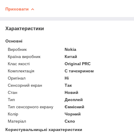
Приховати
Характеристики
Основні
Виробник
Nokia
Країна виробник
Китай
Клас якості
Original PRC
Комплектація
С тачскрином
Оригінал
Ні
Сенсорний екран
Так
Стан
Новий
Тип
Дисплей
Тип сенсорного екрану
Ємнісний
Колір
Чорний
Матеріал
Скло
Користувальницькі характеристики