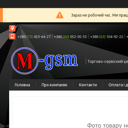
Зараз не робочий час. Ми прац
проспект Коцюбинського 32, Вінниця, Україна
+380
(73)
453-64-27
+380
(66)
052-05-55
+380
(63)
104-92-22
Торгово-сервісний ц
Головна
Про компанію
Контакти
Оплата і 