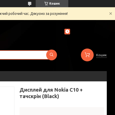
Кошик
жчий робочий час. Дякуємо за розуміння!
Кошик
Дисплей для Nokia C10 +
тачскрін (Black)