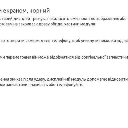
м екраном, чорний
и старий дисплей тріснув, з'явилися плями, пропало зображення або
тож заміна закриває одразу обидві частини модуля.
варто звірити саме модель телефону, щоб уникнути помилки під час
ми параметрами він може відрізнятися від оригінальної запчастини
ення зникає після удару, дисплейний модуль допомагає відновити
ом запчастини - напишіть або телефонуйте.