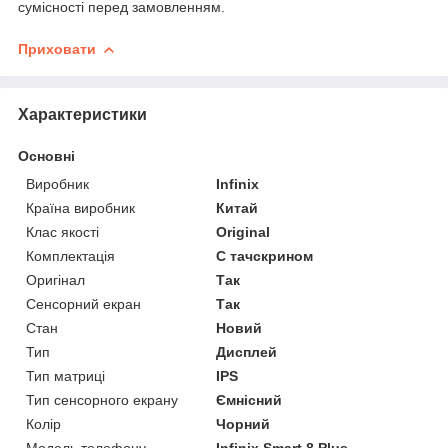
сумісності перед замовленням.
Приховати
Характеристики
Основні
Виробник
Infinix
Країна виробник
Китай
Клас якості
Original
Комплектація
С тачскрином
Оригінал
Так
Сенсорний екран
Так
Стан
Новий
Тип
Дисплей
Тип матриці
IPS
Тип сенсорного екрану
Ємнісний
Колір
Чорний
Модель телефону
Infinix Smart 8 Plus