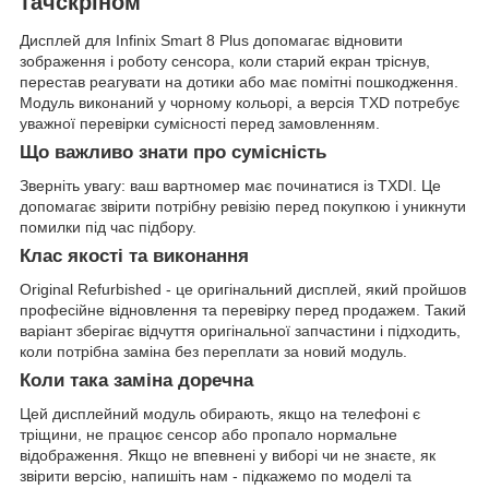
тачскріном
Дисплей для Infinix Smart 8 Plus допомагає відновити
зображення і роботу сенсора, коли старий екран тріснув,
перестав реагувати на дотики або має помітні пошкодження.
Модуль виконаний у чорному кольорі, а версія TXD потребує
уважної перевірки сумісності перед замовленням.
Що важливо знати про сумісність
Зверніть увагу: ваш вартномер має починатися із TXDI. Це
допомагає звірити потрібну ревізію перед покупкою і уникнути
помилки під час підбору.
Клас якості та виконання
Original Refurbished - це оригінальний дисплей, який пройшов
професійне відновлення та перевірку перед продажем. Такий
варіант зберігає відчуття оригінальної запчастини і підходить,
коли потрібна заміна без переплати за новий модуль.
Коли така заміна доречна
Цей дисплейний модуль обирають, якщо на телефоні є
тріщини, не працює сенсор або пропало нормальне
відображення. Якщо не впевнені у виборі чи не знаєте, як
звірити версію, напишіть нам - підкажемо по моделі та