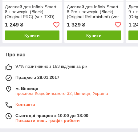
Дисплей для Infinix Smart
Дисплей для Infinix Smart
Дисп
8 + тачскрін (Black)
8 Pro + тачскрін (Black)
9 + 
(Original PRC) (ver. TXD)
(Original Refurbished) (ver.
(Orig
TXD)
TXD
1 249
1 329
1 2
₴
₴
Купити
Купити
Про нас
97% позитивних з 163 відгуків за рік
Працює з 28.01.2017
м. Вінниця
проспект Коцюбинського 32, Вінниця, Україна
Контакти
Сьогодні працює з 10:00 до 18:00
Показати весь графік роботи