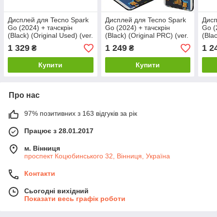
Дисплей для Tecno Spark
Дисплей для Tecno Spark
Дисп
Go (2024) + тачскрін
Go (2024) + тачскрін
Go (
(Black) (Original Used) (ver.
(Black) (Original PRC) (ver.
(Blac
DPT)
DPT)
TXD
1 329
1 249
1 2
₴
₴
Купити
Купити
Про нас
97% позитивних з 163 відгуків за рік
Працює з 28.01.2017
м. Вінниця
проспект Коцюбинського 32, Вінниця, Україна
Контакти
Сьогодні вихідний
Показати весь графік роботи