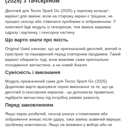
(2025) з тачскріном
Дисплей для Tecno Spark Go (2025) у чорному кольорі -
варіант для заміни, коли на старому екрані є тріщини, не
працює сенсор або з’явилися проблеми із зображенням. У
комплекті йде модуль із тачскріном, тож заміна закриває
одразу і картинку, і сенсорну частину.
Що варто знати про якість
Original Used означає, що це оригінальний дисплей, знятий із
пристрою та перевірений перед повторним продажем. Такий
варіант обирають тоді, коли важливе саме оригінальне
походження запчастини, а не новий Аналог.
Сумісність і виконання
Модуль призначений саме для Tecno Spark Go (2025).
Додатково варто врахувати чорне виконання та те, що це
дисплей із сенсорним екраном - це допомагає правильно
підібрати запчастину під потрібну ревізію ремонту.
Перед замовленням
Якщо екран розбитий, сенсор реагує з помилками або
зображення зникає після удару, така заміна зазвичай вирішує
проблему комплексно. Якщо не впевнені у виборі або не