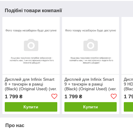
Подібні товари компанії
Дисплей для Infinix Smart
Дисплей для Infinix Smart
Дисп
8 + тачскрін в рамці
9 + тачскрін в рамці
9 HD
(Black) (Original Used) (ver.
(Black) (Original Used) (ver.
(Blac
DPT)
DPT)
DPT
1 799
1 799
1 7
₴
₴
Купити
Купити
Про нас