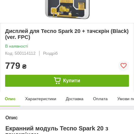
Дисплей для Tecno Spark 20 + тачскрін (Black)
(ver. FPC)
В наявності
Код: 500114112
Роздріб
779
₴
Купити
Опис
Характеристики
Доставка
Оплата
Умови п
Опис
Екранний модуль Tecno Spark 20 з