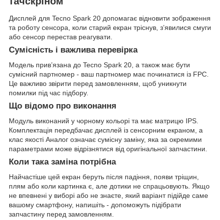
тачскріном
Дисплей для Tecno Spark 20 допомагає відновити зображення
та роботу сенсора, коли старий екран тріснув, з’явилися смуги
або сенсор перестав реагувати.
Сумісність і важлива перевірка
Модель прив’язана до Tecno Spark 20, а також має бути
сумісний партномер - ваш партномер має починатися із FPC.
Це важливо звірити перед замовленням, щоб уникнути
помилки під час підбору.
Що відомо про виконання
Модуль виконаний у чорному кольорі та має матрицю IPS.
Комплектація передбачає дисплей із сенсорним екраном, а
клас якості Аналог означає сумісну заміну, яка за окремими
параметрами може відрізнятися від оригінальної запчастини.
Коли така заміна потрібна
Найчастіше цей екран беруть після падіння, появи тріщин,
плям або коли картинка є, але дотики не спрацьовують. Якщо
не впевнені у виборі або не знаєте, який варіант підійде саме
вашому смартфону, напишіть - допоможуть підібрати
запчастину перед замовленням.