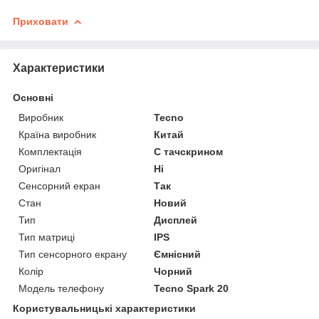
Приховати
Характеристики
Основні
Виробник
Tecno
Країна виробник
Китай
Комплектація
С тачскрином
Оригінал
Ні
Сенсорний екран
Так
Стан
Новий
Тип
Дисплей
Тип матриці
IPS
Тип сенсорного екрану
Ємнісний
Колір
Чорний
Модель телефону
Tecno Spark 20
Користувальницькі характеристики