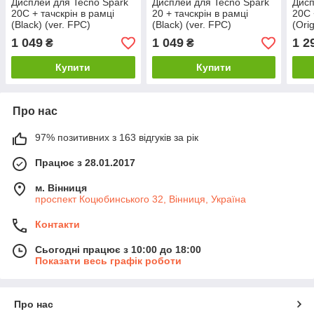
Дисплей для Tecno Spark
Дисплей для Tecno Spark
Дисп
20C + тачскрін в рамці
20 + тачскрін в рамці
20C 
(Black) (ver. FPC)
(Black) (ver. FPC)
(Ori
1 049
1 049
1 2
₴
₴
Купити
Купити
Про нас
97% позитивних з 163 відгуків за рік
Працює з 28.01.2017
м. Вінниця
проспект Коцюбинського 32, Вінниця, Україна
Контакти
Сьогодні працює з 10:00 до 18:00
Показати весь графік роботи
Про нас