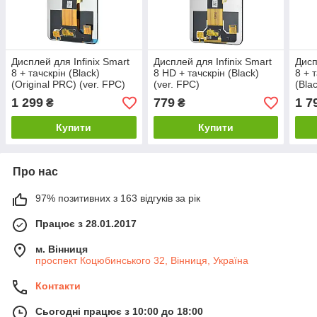
Дисплей для Infinix Smart
Дисплей для Infinix Smart
Дисп
8 + тачскрін (Black)
8 HD + тачскрін (Black)
8 + 
(Original PRC) (ver. FPC)
(ver. FPC)
(Blac
FPC
1 299
779
1 7
₴
₴
Купити
Купити
Про нас
97% позитивних з 163 відгуків за рік
Працює з 28.01.2017
м. Вінниця
проспект Коцюбинського 32, Вінниця, Україна
Контакти
Сьогодні працює з 10:00 до 18:00