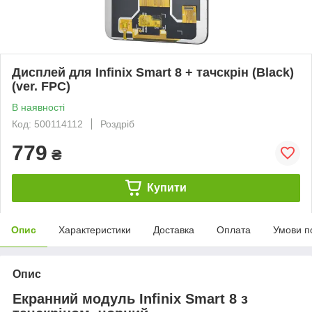
Дисплей для Infinix Smart 8 + тачскрін (Black)
(ver. FPC)
В наявності
Код: 500114112
Роздріб
779
₴
Купити
Опис
Характеристики
Доставка
Оплата
Умови п
Опис
Екранний модуль Infinix Smart 8 з