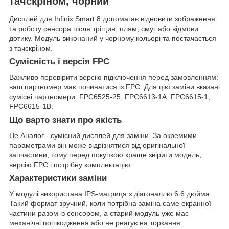
тачскріном, чорний
Дисплей для Infinix Smart 8 допомагає відновити зображення
та роботу сенсора після тріщин, плям, смуг або відмови
дотику. Модуль виконаний у чорному кольорі та постачається
з тачскріном.
Сумісність і версія FPC
Важливо перевірити версію підключення перед замовленням:
ваш партномер має починатися із FPC. Для цієї заміни вказані
сумісні партномери: FPC6525-25, FPC6613-1A, FPC6615-1,
FPC6615-1B.
Що варто знати про якість
Це Аналог - сумісний дисплей для заміни. За окремими
параметрами він може відрізнятися від оригінальної
запчастини, тому перед покупкою краще звірити модель,
версію FPC і потрібну комплектацію.
Характеристики заміни
У модулі використана IPS-матриця з діагоналлю 6.6 дюйма.
Такий формат зручний, коли потрібна заміна саме екранної
частини разом із сенсором, а старий модуль уже має
механічні пошкодження або не реагує на торкання.