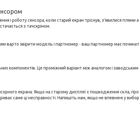
енсором
ня і роботу сенсора, коли старий екран тріснув, з’явилися плями а
стачається з тачскріном.
ням варто звірити модель і партномер - ваш партномер має починат
ьних компонентів. Це проміжний варіант між аналогом і заводським
енсорного екрана. Якщо на старому дисплеї є пошкодження скла, про
иває саме ці несправності. Напишіть нам, якщо не впевнені у вибор