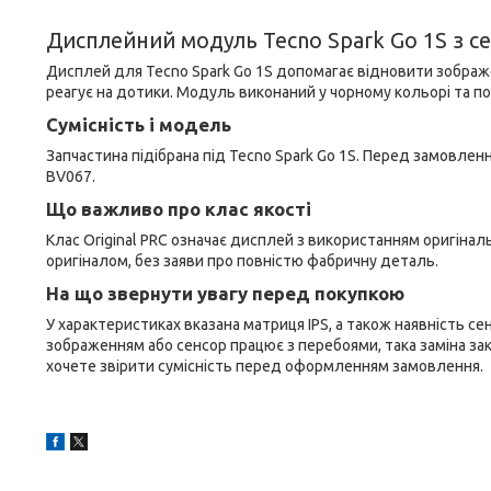
Дисплейний модуль Tecno Spark Go 1S з с
Дисплей для Tecno Spark Go 1S допомагає відновити зображен
реагує на дотики. Модуль виконаний у чорному кольорі та по
Сумісність і модель
Запчастина підібрана під Tecno Spark Go 1S. Перед замовлен
BV067.
Що важливо про клас якості
Клас Original PRC означає дисплей з використанням оригінал
оригіналом, без заяви про повністю фабричну деталь.
На що звернути увагу перед покупкою
У характеристиках вказана матриця IPS, а також наявність с
зображенням або сенсор працює з перебоями, така заміна закр
хочете звірити сумісність перед оформленням замовлення.