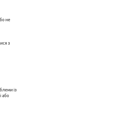
бо не
ися з
блеми із
і або