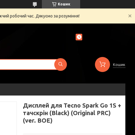
Кошик
жчий робочий час. Дякуємо за розуміння!
Кошик
Дисплей для Tecno Spark Go 1S +
тачскрін (Black) (Original PRC)
(ver. BOE)