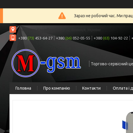
Зараз не робочий час. Ми прац
проспект Коцюбинського 32, Вінниця, Україна
+380
(73)
453-64-27
+380
(66)
052-05-55
+380
(63)
104-92-22
Торгово-сервісний ц
Головна
Про компанію
Контакти
Оплата і 