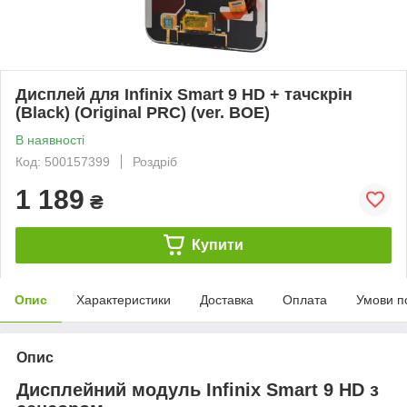
Дисплей для Infinix Smart 9 HD + тачскрін
(Black) (Original PRC) (ver. BOE)
В наявності
Код: 500157399
Роздріб
1 189
₴
Купити
Опис
Характеристики
Доставка
Оплата
Умови п
Опис
Дисплейний модуль Infinix Smart 9 HD з