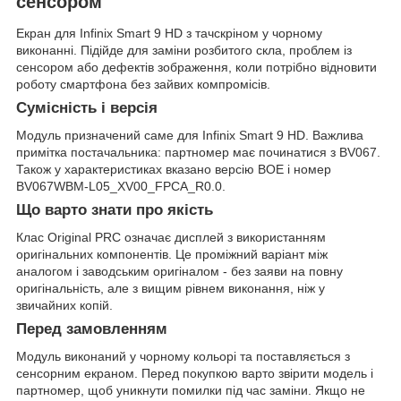
сенсором
Екран для Infinix Smart 9 HD з тачскріном у чорному
виконанні. Підійде для заміни розбитого скла, проблем із
сенсором або дефектів зображення, коли потрібно відновити
роботу смартфона без зайвих компромісів.
Сумісність і версія
Модуль призначений саме для Infinix Smart 9 HD. Важлива
примітка постачальника: партномер має починатися з BV067.
Також у характеристиках вказано версію BOE і номер
BV067WBM-L05_XV00_FPCA_R0.0.
Що варто знати про якість
Клас Original PRC означає дисплей з використанням
оригінальних компонентів. Це проміжний варіант між
аналогом і заводським оригіналом - без заяви на повну
оригінальність, але з вищим рівнем виконання, ніж у
звичайних копій.
Перед замовленням
Модуль виконаний у чорному кольорі та поставляється з
сенсорним екраном. Перед покупкою варто звірити модель і
партномер, щоб уникнути помилки під час заміни. Якщо не