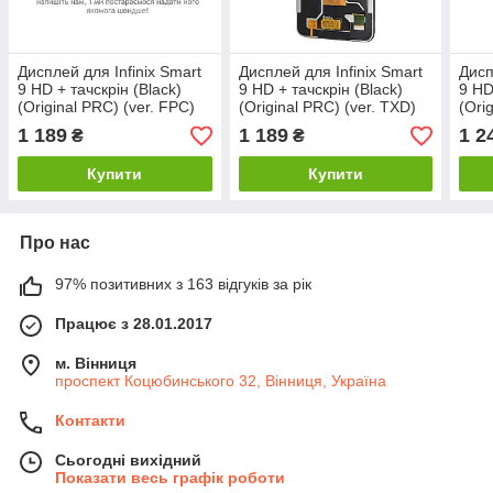
Дисплей для Infinix Smart
Дисплей для Infinix Smart
Дисп
9 HD + тачскрін (Black)
9 HD + тачскрін (Black)
9 HD
(Original PRC) (ver. FPC)
(Original PRC) (ver. TXD)
(Orig
BOE
1 189
1 189
1 2
₴
₴
Купити
Купити
Про нас
97% позитивних з 163 відгуків за рік
Працює з 28.01.2017
м. Вінниця
проспект Коцюбинського 32, Вінниця, Україна
Контакти
Сьогодні вихідний
Показати весь графік роботи