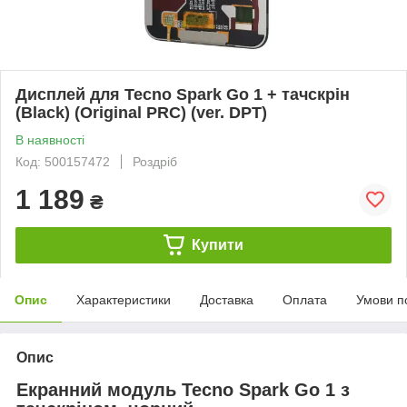
Дисплей для Tecno Spark Go 1 + тачскрін
(Black) (Original PRC) (ver. DPT)
В наявності
Код: 500157472
Роздріб
1 189
₴
Купити
Опис
Характеристики
Доставка
Оплата
Умови п
Опис
Екранний модуль Tecno Spark Go 1 з