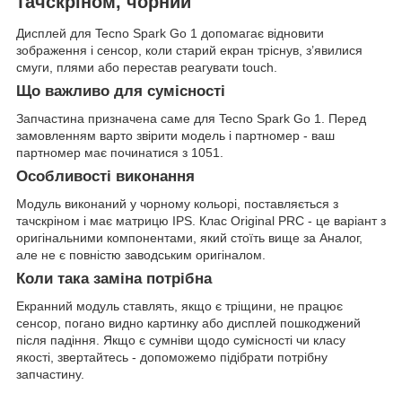
тачскріном, чорний
Дисплей для Tecno Spark Go 1 допомагає відновити
зображення і сенсор, коли старий екран тріснув, з’явилися
смуги, плями або перестав реагувати touch.
Що важливо для сумісності
Запчастина призначена саме для Tecno Spark Go 1. Перед
замовленням варто звірити модель і партномер - ваш
партномер має починатися з 1051.
Особливості виконання
Модуль виконаний у чорному кольорі, поставляється з
тачскріном і має матрицю IPS. Клас Original PRC - це варіант з
оригінальними компонентами, який стоїть вище за Аналог,
але не є повністю заводським оригіналом.
Коли така заміна потрібна
Екранний модуль ставлять, якщо є тріщини, не працює
сенсор, погано видно картинку або дисплей пошкоджений
після падіння. Якщо є сумніви щодо сумісності чи класу
якості, звертайтесь - допоможемо підібрати потрібну
запчастину.