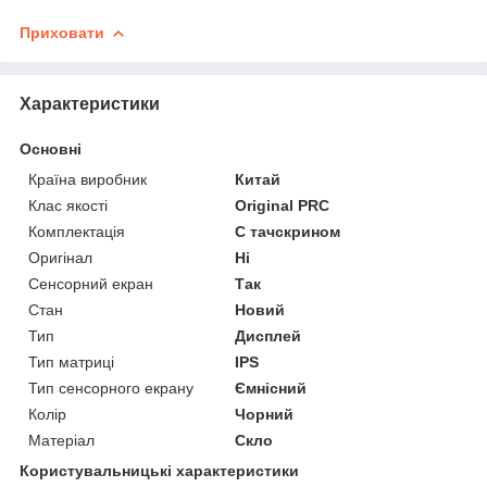
Приховати
Характеристики
Основні
Країна виробник
Китай
Клас якості
Original PRC
Комплектація
С тачскрином
Оригінал
Ні
Сенсорний екран
Так
Стан
Новий
Тип
Дисплей
Тип матриці
IPS
Тип сенсорного екрану
Ємнісний
Колір
Чорний
Матеріал
Скло
Користувальницькі характеристики