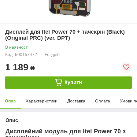
Дисплей для Itel Power 70 + тачскрін (Black)
(Original PRC) (ver. DPT)
В наявності
Код: 500157472
Роздріб
1 189
₴
Купити
Опис
Характеристики
Доставка
Оплата
Умови п
Опис
Дисплейний модуль для Itel Power 70 з