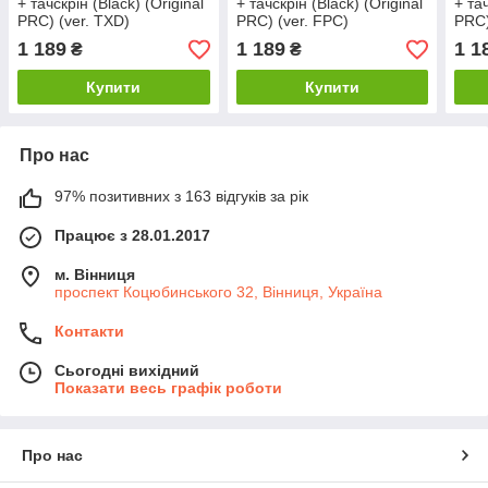
+ тачскрін (Black) (Original
+ тачскрін (Black) (Original
+ тач
PRC) (ver. TXD)
PRC) (ver. FPC)
PRC)
1 189
1 189
1 1
₴
₴
Купити
Купити
Про нас
97% позитивних з 163 відгуків за рік
Працює з 28.01.2017
м. Вінниця
проспект Коцюбинського 32, Вінниця, Україна
Контакти
Сьогодні вихідний
Показати весь графік роботи
Про нас