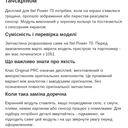
тачскріном
Дисплей для Itel Power 70 потрібен, коли на екрані з’явилися
тріщини, пропало зображення або перестав реагувати
сенсор. Модуль виконаний у чорному кольорі та постачається
з сенсорним екраном.
Сумісність і перевірка моделі
Запчастина розрахована саме на Itel Power 70. Перед
замовленням варто звірити модель пристрою та партномер -
він має починатися з 1051.
Що важливо знати про якість
Клас Original PRC означає дисплей, виготовлений із
використанням оригінальних компонентів. Це проміжний
варіант між аналогом і заводським оригіналом, без
позначення повністю оригінальної запчастини.
Коли така заміна доречна
Екранний модуль ставлять, якщо пошкоджене скло, є смуги,
плями, немає картинки або сенсор працює з помилками. Для
підбору потрібної деталі звертайтесь - підкажемо, чи
підходить саме цей модуль і на що звернути увагу перед
оформленням.