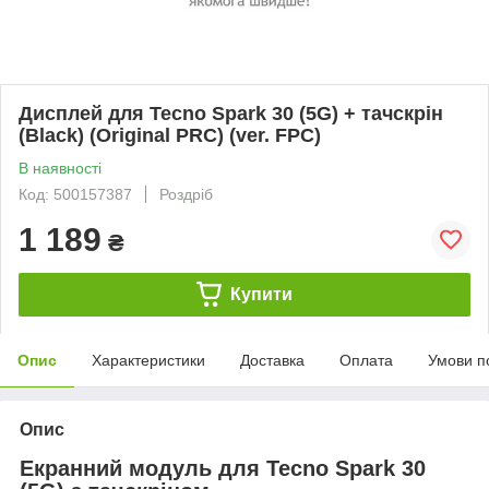
Дисплей для Tecno Spark 30 (5G) + тачскрін
(Black) (Original PRC) (ver. FPC)
В наявності
Код: 500157387
Роздріб
1 189
₴
Купити
Опис
Характеристики
Доставка
Оплата
Умови п
Опис
Екранний модуль для Tecno Spark 30