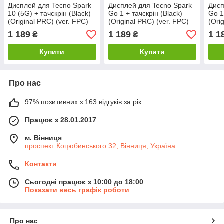
Дисплей для Tecno Spark
Дисплей для Tecno Spark
Дисп
10 (5G) + тачскрін (Black)
Go 1 + тачскрін (Black)
Go 1
(Original PRC) (ver. FPC)
(Original PRC) (ver. FPC)
(Ori
1 189
1 189
1 1
₴
₴
Купити
Купити
Про нас
97% позитивних з 163 відгуків за рік
Працює з 28.01.2017
м. Вінниця
проспект Коцюбинського 32, Вінниця, Україна
Контакти
Сьогодні працює з 10:00 до 18:00
Показати весь графік роботи
Про нас