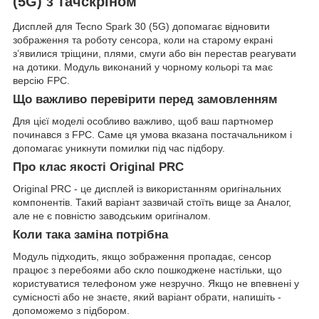
(5G) з тачскріном
Дисплей для Tecno Spark 30 (5G) допомагає відновити
зображення та роботу сенсора, коли на старому екрані
з’явилися тріщини, плями, смуги або він перестав реагувати
на дотики. Модуль виконаний у чорному кольорі та має
версію FPC.
Що важливо перевірити перед замовленням
Для цієї моделі особливо важливо, щоб ваш партномер
починався з FPC. Саме ця умова вказана постачальником і
допомагає уникнути помилки під час підбору.
Про клас якості Original PRC
Original PRC - це дисплей із використанням оригінальних
компонентів. Такий варіант зазвичай стоїть вище за Аналог,
але не є повністю заводським оригіналом.
Коли така заміна потрібна
Модуль підходить, якщо зображення пропадає, сенсор
працює з перебоями або скло пошкоджене настільки, що
користуватися телефоном уже незручно. Якщо не впевнені у
сумісності або не знаєте, який варіант обрати, напишіть -
допоможемо з підбором.