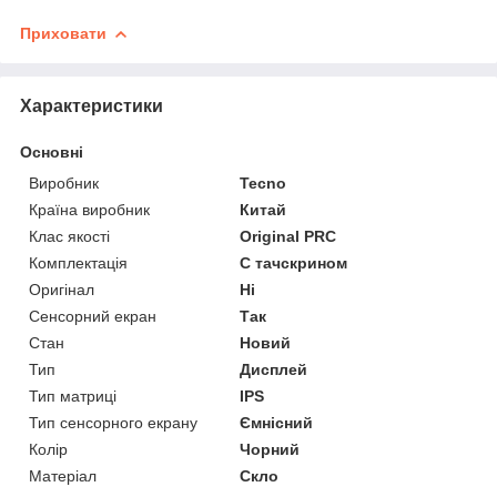
Приховати
Характеристики
Основні
Виробник
Tecno
Країна виробник
Китай
Клас якості
Original PRC
Комплектація
С тачскрином
Оригінал
Ні
Сенсорний екран
Так
Стан
Новий
Тип
Дисплей
Тип матриці
IPS
Тип сенсорного екрану
Ємнісний
Колір
Чорний
Матеріал
Скло