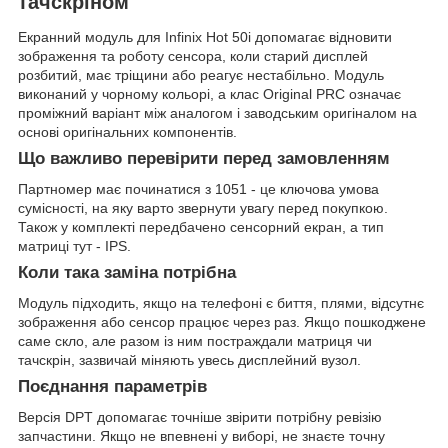
тачскріном
Екранний модуль для Infinix Hot 50i допомагає відновити
зображення та роботу сенсора, коли старий дисплей
розбитий, має тріщини або реагує нестабільно. Модуль
виконаний у чорному кольорі, а клас Original PRC означає
проміжний варіант між аналогом і заводським оригіналом на
основі оригінальних компонентів.
Що важливо перевірити перед замовленням
Партномер має починатися з 1051 - це ключова умова
сумісності, на яку варто звернути увагу перед покупкою.
Також у комплекті передбачено сенсорний екран, а тип
матриці тут - IPS.
Коли така заміна потрібна
Модуль підходить, якщо на телефоні є биття, плями, відсутнє
зображення або сенсор працює через раз. Якщо пошкоджене
саме скло, але разом із ним постраждали матриця чи
тачскрін, зазвичай міняють увесь дисплейний вузол.
Поєднання параметрів
Версія DPT допомагає точніше звірити потрібну ревізію
запчастини. Якщо не впевнені у виборі, не знаєте точну