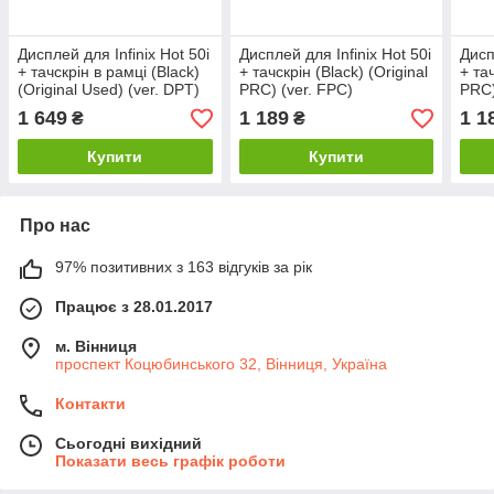
Дисплей для Infinix Hot 50i
Дисплей для Infinix Hot 50i
Дисп
+ тачскрін в рамці (Black)
+ тачскрін (Black) (Original
+ тач
(Original Used) (ver. DPT)
PRC) (ver. FPC)
PRC)
1 649
1 189
1 1
₴
₴
Купити
Купити
Про нас
97% позитивних з 163 відгуків за рік
Працює з 28.01.2017
м. Вінниця
проспект Коцюбинського 32, Вінниця, Україна
Контакти
Сьогодні вихідний
Показати весь графік роботи