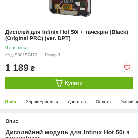
Дисплей для Infinix Hot 50i + тачскрін (Black)
(Original PRC) (ver. DPT)
В наявності
Код: 500157472
Роздріб
1 189
₴
Купити
Опис
Характеристики
Доставка
Оплата
Умови п
Опис
Дисплейний модуль для Infinix Hot 50i з