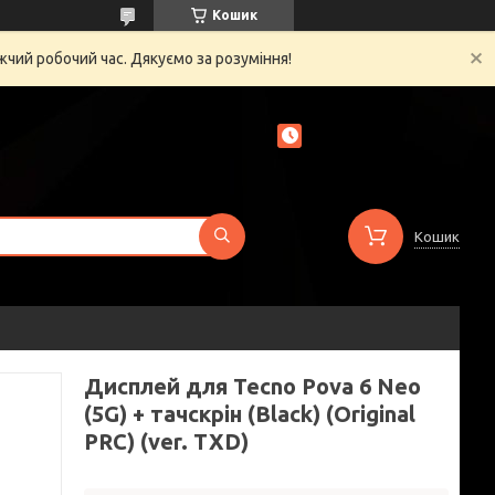
Кошик
жчий робочий час. Дякуємо за розуміння!
Кошик
Дисплей для Tecno Pova 6 Neo
(5G) + тачскрін (Black) (Original
PRC) (ver. TXD)