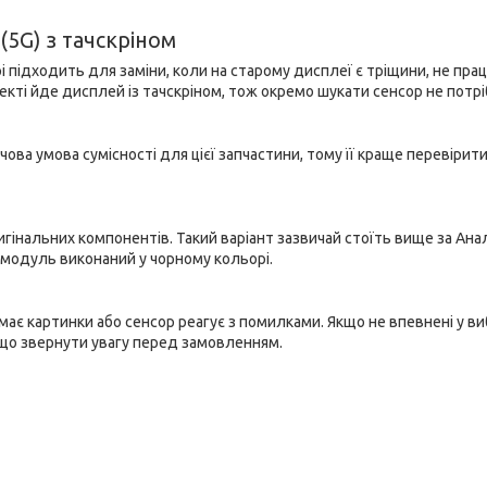
5G) з тачскріном
і підходить для заміни, коли на старому дисплеї є тріщини, не пра
кті йде дисплей із тачскріном, тож окремо шукати сенсор не потрі
ова умова сумісності для цієї запчастини, тому її краще перевірит
игінальних компонентів. Такий варіант зазвичай стоїть вище за Ана
м модуль виконаний у чорному кольорі.
має картинки або сенсор реагує з помилками. Якщо не впевнені у ви
а що звернути увагу перед замовленням.