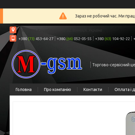
Зараз не робочий час. Ми прац
проспект Коцюбинського 32, Вінниця, Україна
+380
(73)
453-64-27
+380
(66)
052-05-55
+380
(63)
104-92-22
Торгово-сервісний ц
Головна
Про компанію
Контакти
Оплата і 