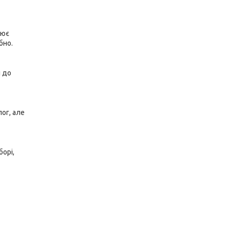
цює
бно.
и до
лог, але
борі,