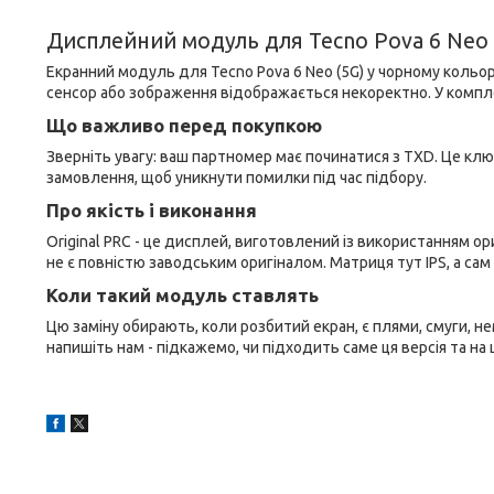
Дисплейний модуль для Tecno Pova 6 Neo (
Екранний модуль для Tecno Pova 6 Neo (5G) у чорному кольор
сенсор або зображення відображається некоректно. У компле
Що важливо перед покупкою
Зверніть увагу: ваш партномер має починатися з TXD. Це ключ
замовлення, щоб уникнути помилки під час підбору.
Про якість і виконання
Original PRC - це дисплей, виготовлений із використанням ор
не є повністю заводським оригіналом. Матриця тут IPS, а са
Коли такий модуль ставлять
Цю заміну обирають, коли розбитий екран, є плями, смуги, не
напишіть нам - підкажемо, чи підходить саме ця версія та н