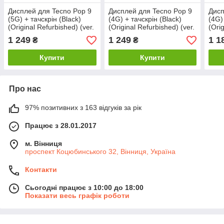
Дисплей для Tecno Pop 9
Дисплей для Tecno Pop 9
Дисп
(5G) + тачскрін (Black)
(4G) + тачскрін (Black)
(4G)
(Original Refurbished) (ver.
(Original Refurbished) (ver.
(Ori
TXD)
TXD)
1 249
1 249
1 1
₴
₴
Купити
Купити
Про нас
97% позитивних з 163 відгуків за рік
Працює з 28.01.2017
м. Вінниця
проспект Коцюбинського 32, Вінниця, Україна
Контакти
Сьогодні працює з 10:00 до 18:00
Показати весь графік роботи