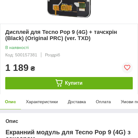
Дисплей для Tecno Pop 9 (4G) + тачскрін
(Black) (Original PRC) (ver. TXD)
В наявності
Код: 500157381
Роздріб
1 189
₴
Купити
Опис
Характеристики
Доставка
Оплата
Умови п
Опис
Екранний модуль для Tecno Pop 9 (4G) з