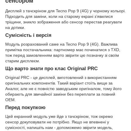
сенсором
Дисплей з тачскріном для Tecno Pop 9 (4G) у чорному кольорі.
Підходить для заміни, коли на старому екрані з’явилися
тріщини, зникло зображення або сенсор перестав реагувати
на дотики.
Сумісність і версія
Модуль розрахований саме на Tecno Pop 9 (4G). Важлива
примітка постачальника: партномер має починатися з TXD,
тож перед замовленням варто звірити цю позначку зі своїм
старим дисплеєм.
Що варто знати про клас Original PRC
Original PRC - це дисплей, виготовлений з використанням
оригінальних компонентів. Такий варіант стоїть вище за
Аналог, але не є повністю заводським оригіналом, тому його
обирають для звичайної заміни без переплати за повний
OEM.
Перед покупкою
Цей екранний модуль уже йде з тачскріном, тож окремо
сенсор докуповувати не потрібно. Якщо не впевнені у
сумісності, напишіть нам - допоможемо звірити модель,