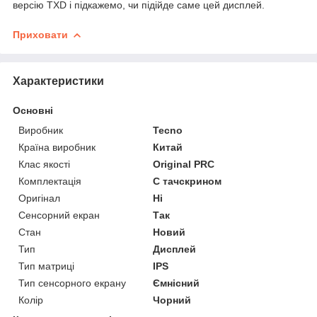
версію TXD і підкажемо, чи підійде саме цей дисплей.
Приховати
Характеристики
Основні
Виробник
Tecno
Країна виробник
Китай
Клас якості
Original PRC
Комплектація
С тачскрином
Оригінал
Ні
Сенсорний екран
Так
Стан
Новий
Тип
Дисплей
Тип матриці
IPS
Тип сенсорного екрану
Ємнісний
Колір
Чорний