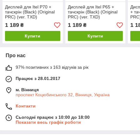
Дисплей для Itel P70 +
Дисплей для Itel P65 +
Дисп
тачскрін (Black) (Original
тачскрін (Black) (Original
+ тач
PRC) (ver. TXD)
PRC) (ver. TXD)
PRC)
1 189
1 189
1 1
₴
₴
Купити
Купити
Про нас
97% позитивних з 163 відгуків за рік
Працює з 28.01.2017
м. Вінниця
проспект Коцюбинського 32, Вінниця, Україна
Контакти
Сьогодні працює з 10:00 до 18:00
Показати весь графік роботи