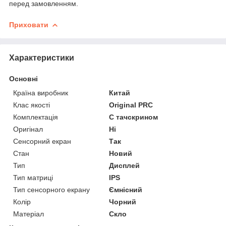
перед замовленням.
Приховати
Характеристики
Основні
Країна виробник
Китай
Клас якості
Original PRC
Комплектація
С тачскрином
Оригінал
Ні
Сенсорний екран
Так
Стан
Новий
Тип
Дисплей
Тип матриці
IPS
Тип сенсорного екрану
Ємнісний
Колір
Чорний
Матеріал
Скло