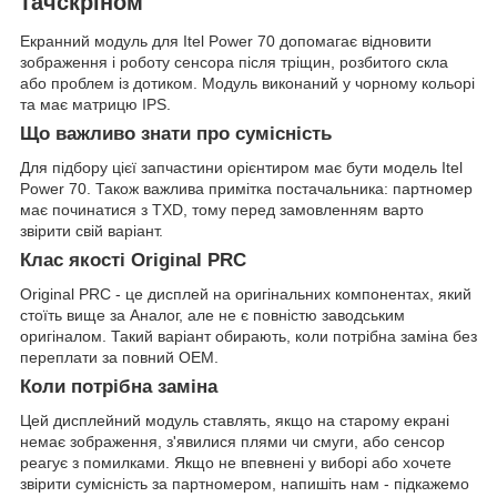
тачскріном
Екранний модуль для Itel Power 70 допомагає відновити
зображення і роботу сенсора після тріщин, розбитого скла
або проблем із дотиком. Модуль виконаний у чорному кольорі
та має матрицю IPS.
Що важливо знати про сумісність
Для підбору цієї запчастини орієнтиром має бути модель Itel
Power 70. Також важлива примітка постачальника: партномер
має починатися з TXD, тому перед замовленням варто
звірити свій варіант.
Клас якості Original PRC
Original PRC - це дисплей на оригінальних компонентах, який
стоїть вище за Аналог, але не є повністю заводським
оригіналом. Такий варіант обирають, коли потрібна заміна без
переплати за повний OEM.
Коли потрібна заміна
Цей дисплейний модуль ставлять, якщо на старому екрані
немає зображення, з'явилися плями чи смуги, або сенсор
реагує з помилками. Якщо не впевнені у виборі або хочете
звірити сумісність за партномером, напишіть нам - підкажемо