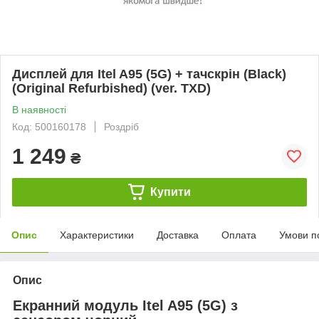
Дисплей для Itel A95 (5G) + тачскрін (Black)
(Original Refurbished) (ver. TXD)
В наявності
Код: 500160178
Роздріб
1 249
₴
Купити
Опис
Характеристики
Доставка
Оплата
Умови п
Опис
Екранний модуль Itel A95 (5G) з