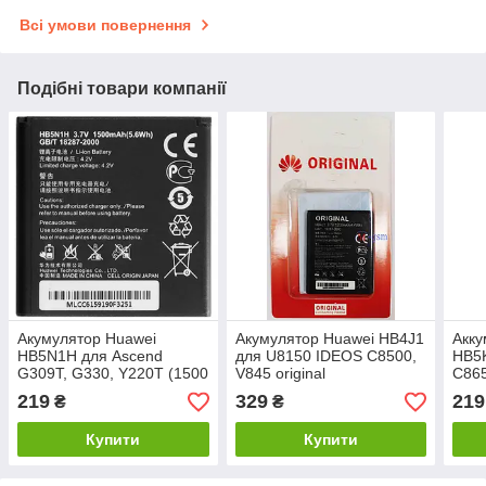
Всі умови повернення
Подібні товари компанії
Акумулятор Huawei
Акумулятор Huawei HB4J1
Акку
HB5N1H для Ascend
для U8150 IDEOS C8500,
HB5
G309T, G330, Y220T (1500
V845 original
C865
мА·год)
(140
219
329
219
₴
₴
Купити
Купити