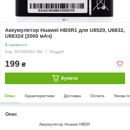
Аккумулятор Huawei HB5R1 для U8520, U8832,
U8832d (2000 мАч)
В наявності
Код: 507685931 SM
Роздріб
199
₴
Купити
Опис
Характеристики
Доставка
Оплата
Умови п
Опис
Аккумулятор Huawei HB5R