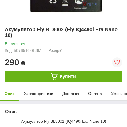
Акумулятор Fly BL8002 (Fly IQ4490i Era Nano
10)
В наявності
Код: 507851646 SM
Роздріб
290
₴
Купити
Опис
Характеристики
Доставка
Оплата
Умови п
Опис
Акумулятор Fly BL8002 (IQ4490i Era Nano 10)