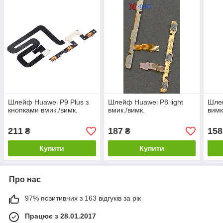
Шлейф Huawei P9 Plus з
Шлейф Huawei P8 light
Шлей
кнопками вмик./вимк.
вмик./вимк.
вимк
211
187
158
₴
₴
Купити
Купити
Про нас
97% позитивних з 163 відгуків за рік
Працює з 28.01.2017