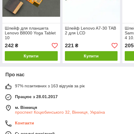
Шлейф для планшета
Шлейф Lenovo A7-30 TAB
Шле
Lenovo B8000 Yoga Tablet
2 для LCD
Sams
10
4 10
242
221
205
₴
₴
Купити
Купити
Про нас
97% позитивних з 163 відгуків за рік
Працює з 28.01.2017
м. Вінниця
проспект Коцюбинського 32, Вінниця, Україна
Контакти
Сьогодні вихідний