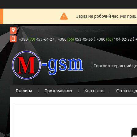
Зараз не робочий час. Ми прац
проспект Коцюбинського 32, Вінниця, Україна
+380
(73)
453-64-27
+380
(66)
052-05-55
+380
(63)
104-92-22
Торгово-сервісний ц
Головна
Про компанію
Контакти
Оплата і 