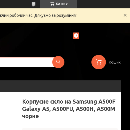
Кошик
жчий робочий час. Дякуємо за розуміння!
Кошик
Корпусне скло на Samsung A500F
Galaxy A5, A500FU, A500H, A500M
чорне