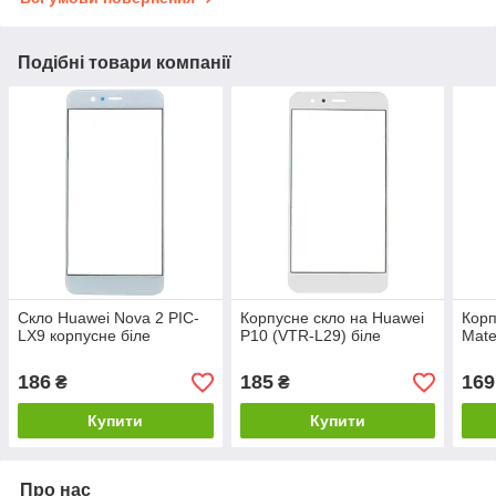
Подібні товари компанії
Скло Huawei Nova 2 PIC-
Корпусне скло на Huawei
Корп
LX9 корпусне біле
P10 (VTR-L29) біле
Mate
186
185
169
₴
₴
Купити
Купити
Про нас