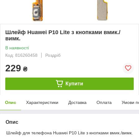
Шлейф Huawei P10 Lite з кнопками вмик./
вимк.
В наявності
Код: 816260458
Роздріб
229
₴
Купити
Опис
Характеристики
Доставка
Оплата
Умови п
Опис
Шлейф для телефона Huawei P10 Lite з кнопками вмик./вимк.