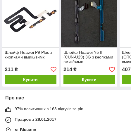
Шлейф Huawei P9 Plus з
Шлейф Huawei Y5 II
Шле
кнопками вмик./вимк.
(CUN-U29) 3G з кнопками
(CRO
вмик/вимк
вмик
211
214
407
₴
₴
Купити
Купити
Про нас
97% позитивних з 163 відгуків за рік
Працює з 28.01.2017
м. Вінниця