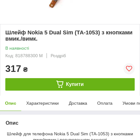
Шлейф Nokia 5 Dual Sim (TA-1053) з кнопками
вмик./вимк.
В наявності
Код: 818788300 M
Роздріб
317
₴
Купити
Опис
Характеристики
Доставка
Оплата
Умови п
Опис
Шлейф для телефона Nokia 5 Dual Sim (TA-1053) з кнопками
вмик/вимик і регулюванням гучності