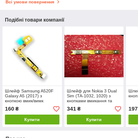
Всі умови повернення
Подібні товари компанії
Шлейф Samsung A520F
Шлейф для Nokia 3 Dual
Шлей
Galaxy A5 (2017) з
Sim (TA-1032, 1020) з
кноп
кнопкою вмик/вимк
кнопками вмикання та
гучності
160
341
197
₴
₴
Купити
Купити