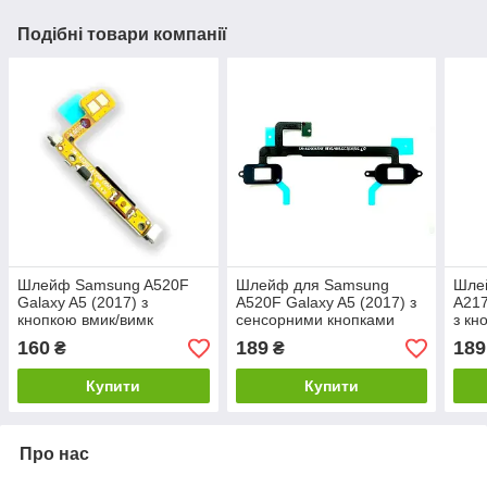
Подібні товари компанії
Шлейф Samsung A520F
Шлейф для Samsung
Шле
Galaxy A5 (2017) з
A520F Galaxy A5 (2017) з
A217
кнопкою вмик/вимк
сенсорними кнопками
з кн
регу
160
189
189
₴
₴
Купити
Купити
Про нас