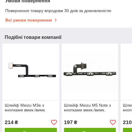
Умови повернення
Повернення товару впродовж 30 днів за домовленістю
Всі умови повернення
Подібні товари компанії
Шлейф Meizu M3e з
Шлейф Meizu M5 Note з
Шле
кнопками вмик./вимк.
кнопками вмик./вимк.
кноп
214
197
210
₴
₴