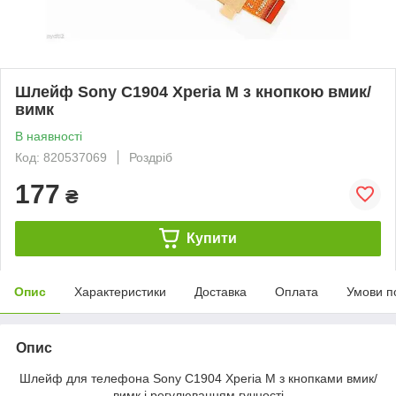
Шлейф Sony C1904 Xperia M з кнопкою вмик/
вимк
В наявності
Код: 820537069
Роздріб
177
₴
Купити
Опис
Характеристики
Доставка
Оплата
Умови п
Опис
Шлейф для телефона Sony C1904 Xperia M з кнопками вмик/
вимк і регулюванням гучності