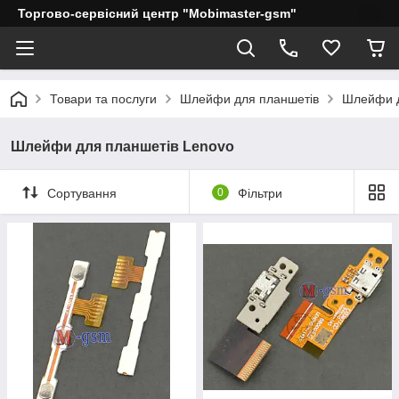
Торгово-сервісний центр "Mobimaster-gsm"
Товари та послуги
Шлейфи для планшетів
Шлейфи д
Шлейфи для планшетів Lenovo
Сортування
0
Фільтри