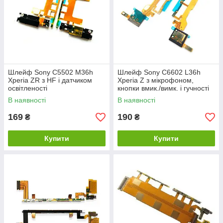
Шлейф Sony C5502 M36h
Шлейф Sony C6602 L36h
Xperia ZR з HF і датчиком
Xperia Z з мікрофоном,
освітленості
кнопки вмик./вимк. і гучності
В наявності
В наявності
169
190
₴
₴
Купити
Купити