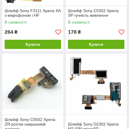
Шлейф Sony F3111 Xperia XA
Шлейф Sony C5302 Xperia
з мікрофоном і HF
SP гучність живлення
В наявності
В наявності
264
178
₴
₴
Купити
Купити
Шлейф Sony C5502 Xperia
ZR роз'єм навушників
Шлейф Sony D2302 Xperia
датчики
M2 SIM microSD