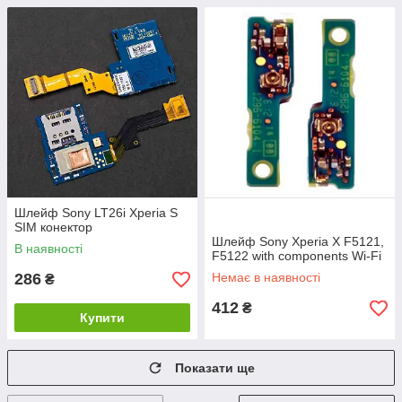
Шлейф Sony LT26i Xperia S
SIM конектор
Шлейф Sony Xperia X F5121,
В наявності
F5122 with components Wi-Fi
286
Немає в наявності
₴
412
₴
Купити
Показати ще